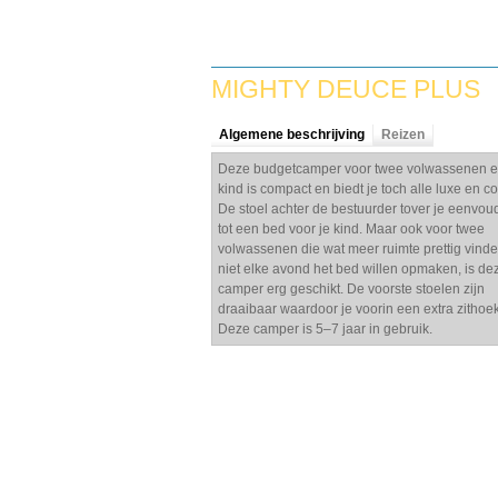
MIGHTY DEUCE PLUS
Algemene beschrijving
Reizen
Deze budgetcamper voor twee volwassenen 
kind is compact en biedt je toch alle luxe en co
De stoel achter de bestuurder tover je eenvou
tot een bed voor je kind. Maar ook voor twee
volwassenen die wat meer ruimte prettig vinde
niet elke avond het bed willen opmaken, is de
camper erg geschikt. De voorste stoelen zijn
draaibaar waardoor je voorin een extra zithoek
Deze camper is 5–7 jaar in gebruik.